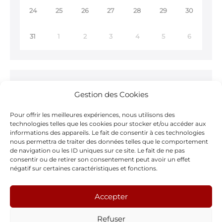
24
25
26
27
28
29
30
31
1
2
3
4
5
6
Ne ratez rien !
Gestion des Cookies
Inscrivez-vous à notre
Newsletter >
Pour offrir les meilleures expériences, nous utilisons des
technologies telles que les cookies pour stocker et/ou accéder aux
informations des appareils. Le fait de consentir à ces technologies
nous permettra de traiter des données telles que le comportement
de navigation ou les ID uniques sur ce site. Le fait de ne pas
consentir ou de retirer son consentement peut avoir un effet
Notre page Facebook
négatif sur certaines caractéristiques et fonctions.
F
Accepter
a
Refuser