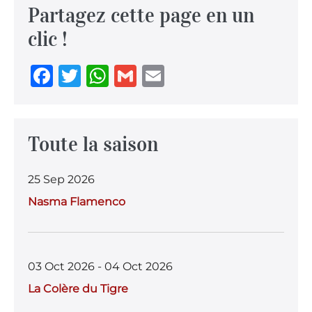
Partagez cette page en un
clic !
F
T
W
G
E
a
w
h
m
m
c
it
at
ai
ai
e
te
s
l
l
Toute la saison
b
r
A
25 Sep 2026
o
p
Nasma Flamenco
o
p
k
03 Oct 2026 - 04 Oct 2026
La Colère du Tigre