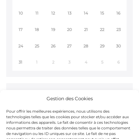
10
11
12
13
14
15
16
17
18
19
20
21
22
23
24
25
26
27
28
29
30
31
1
2
3
4
5
6
Ne ratez rien !
Gestion des Cookies
Inscrivez-vous à notre
Newsletter >
Pour offrir les meilleures expériences, nous utilisons des
technologies telles que les cookies pour stocker et/ou accéder aux
informations des appareils. Le fait de consentir à ces technologies
nous permettra de traiter des données telles que le comportement
de navigation ou les ID uniques sur ce site. Le fait de ne pas