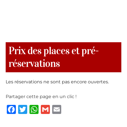
Prix des places et pré-
réservations
Les réservations ne sont pas encore ouvertes.
Partager cette page en un clic !
F
T
W
G
E
a
w
h
m
m