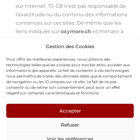
sur Internet. TS-CB n’est pas responsable de
l’exactitude ou du contenu des informations
contenues sur ces sites. De même que les
liens indiqués sur
oxymore.ch
et menant à
des sites tiers ne constitue pas une
Gestion des Cookies
approbation par TS-CB de leurs produits et
services.
Pour offrir les meilleures expériences, nous utilisons des
technologies telles que les cookies pour stocker et/ou accéder aux
informations des appareils. Le fait de consentir à ces technologies
WordPress theme
Page Builder
nous permettra de traiter des données telles que le comportement
Framework
.
de navigation ou les ID uniques sur ce site. Le fait de ne pas
consentir ou de retirer son consentement peut avoir un effet
négatif sur certaines caractéristiques et fonctions.
Webdesigner contact :
Tania Secalin – Creative Boxes
Accepter
Refuser
Voir les préférences