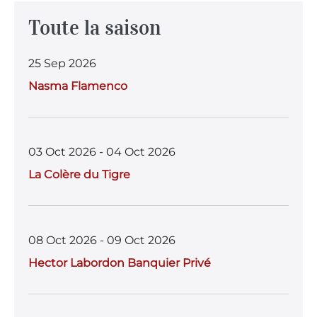
c
it
at
ai
ai
e
te
s
l
l
Toute la saison
b
r
A
25 Sep 2026
o
p
Nasma Flamenco
o
p
k
03 Oct 2026 - 04 Oct 2026
La Colère du Tigre
08 Oct 2026 - 09 Oct 2026
Hector Labordon Banquier Privé