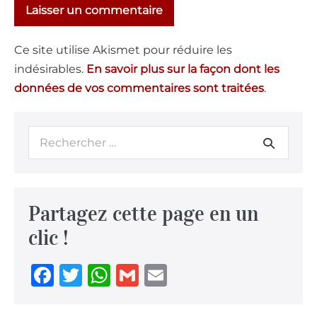
Ce site utilise Akismet pour réduire les
indésirables.
En savoir plus sur la façon dont les
données de vos commentaires sont traitées
.
Partagez cette page en un
clic !
F
T
W
G
E
a
w
h
m
m