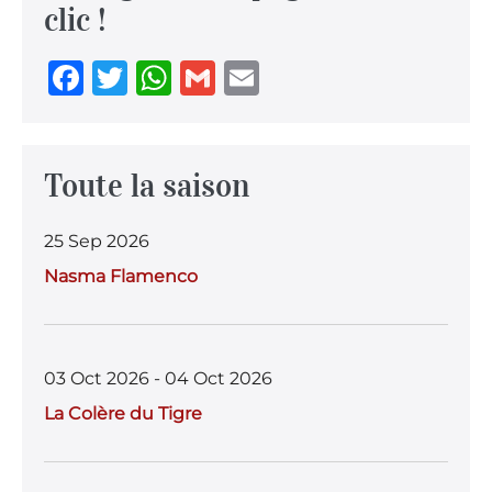
clic !
F
T
W
G
E
a
w
h
m
m
c
it
at
ai
ai
e
te
s
l
l
Toute la saison
b
r
A
25 Sep 2026
o
p
Nasma Flamenco
o
p
k
03 Oct 2026 - 04 Oct 2026
La Colère du Tigre