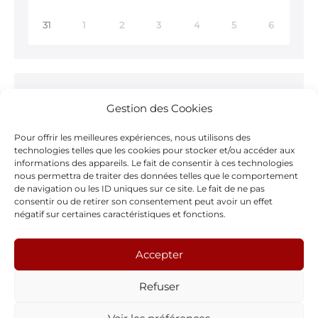
31
1
2
3
4
5
6
Ne ratez rien !
Gestion des Cookies
Inscrivez-vous à notre
Newsletter >
Pour offrir les meilleures expériences, nous utilisons des
technologies telles que les cookies pour stocker et/ou accéder aux
informations des appareils. Le fait de consentir à ces technologies
nous permettra de traiter des données telles que le comportement
de navigation ou les ID uniques sur ce site. Le fait de ne pas
consentir ou de retirer son consentement peut avoir un effet
Notre page Facebook
négatif sur certaines caractéristiques et fonctions.
F
Accepter
a
Refuser
c