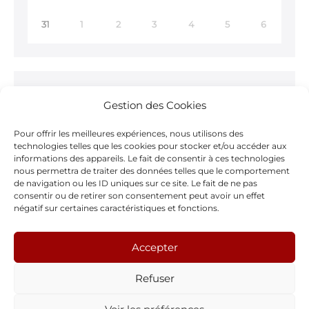
31
1
2
3
4
5
6
Ne ratez rien !
Gestion des Cookies
Inscrivez-vous à notre
Newsletter >
Pour offrir les meilleures expériences, nous utilisons des
technologies telles que les cookies pour stocker et/ou accéder aux
informations des appareils. Le fait de consentir à ces technologies
nous permettra de traiter des données telles que le comportement
de navigation ou les ID uniques sur ce site. Le fait de ne pas
consentir ou de retirer son consentement peut avoir un effet
Notre page Facebook
négatif sur certaines caractéristiques et fonctions.
F
Accepter
a
Refuser
c