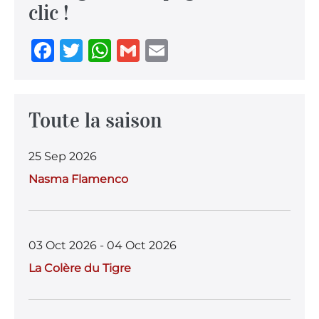
clic !
F
T
W
G
E
a
w
h
m
m
c
it
at
ai
ai
e
te
s
l
l
Toute la saison
b
r
A
25 Sep 2026
o
p
Nasma Flamenco
o
p
k
03 Oct 2026 - 04 Oct 2026
La Colère du Tigre