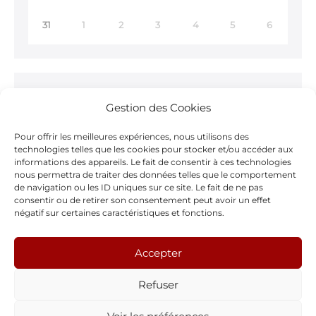
31
1
2
3
4
5
6
Ne ratez rien !
Gestion des Cookies
Inscrivez-vous à notre
Newsletter >
Pour offrir les meilleures expériences, nous utilisons des
technologies telles que les cookies pour stocker et/ou accéder aux
informations des appareils. Le fait de consentir à ces technologies
nous permettra de traiter des données telles que le comportement
de navigation ou les ID uniques sur ce site. Le fait de ne pas
consentir ou de retirer son consentement peut avoir un effet
Notre page Facebook
négatif sur certaines caractéristiques et fonctions.
F
Accepter
a
Refuser
c