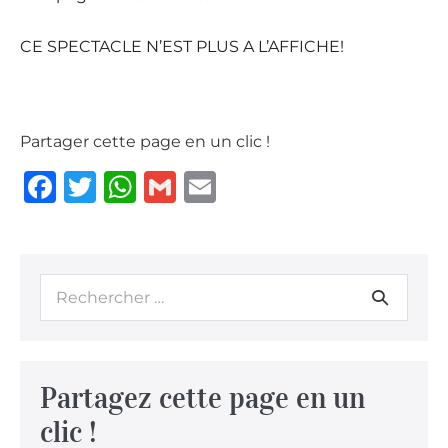
CE SPECTACLE N’EST PLUS A L’AFFICHE!
Partager cette page en un clic !
F
T
W
G
E
a
w
h
m
m
c
it
at
ai
ai
e
te
s
l
l
b
r
A
o
p
o
p
Partagez cette page en un
k
clic !