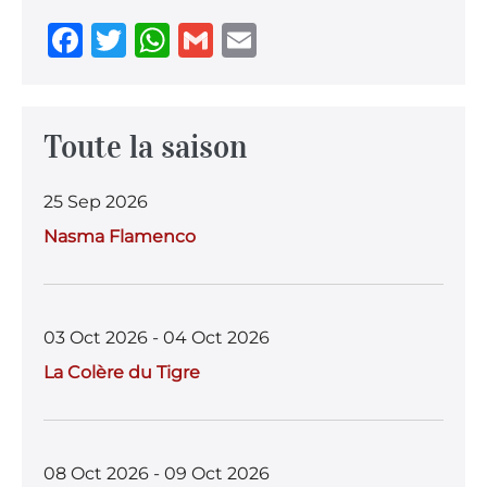
F
T
W
G
E
a
w
h
m
m
c
it
at
ai
ai
e
te
s
l
l
Toute la saison
b
r
A
25 Sep 2026
o
p
Nasma Flamenco
o
p
k
03 Oct 2026 - 04 Oct 2026
La Colère du Tigre
08 Oct 2026 - 09 Oct 2026