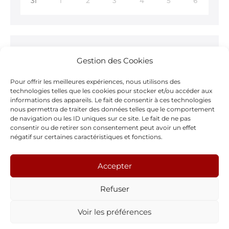
31
1
2
3
4
5
6
Ne ratez rien !
Gestion des Cookies
Inscrivez-vous à notre
Newsletter >
Pour offrir les meilleures expériences, nous utilisons des
technologies telles que les cookies pour stocker et/ou accéder aux
informations des appareils. Le fait de consentir à ces technologies
nous permettra de traiter des données telles que le comportement
de navigation ou les ID uniques sur ce site. Le fait de ne pas
consentir ou de retirer son consentement peut avoir un effet
Notre page Facebook
négatif sur certaines caractéristiques et fonctions.
F
Accepter
a
Refuser
c
e
Voir les préférences
Webdesign by
Tendances-Web.ch