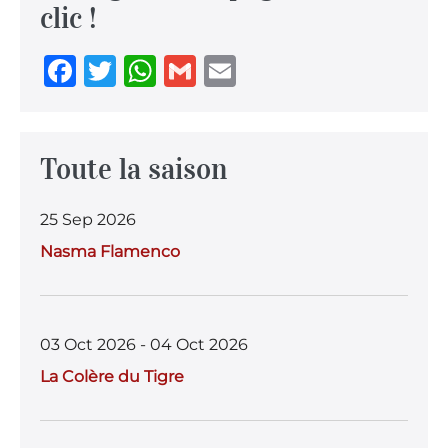
clic !
F
T
W
G
E
a
w
h
m
m
c
it
at
ai
ai
e
te
s
l
l
Toute la saison
b
r
A
25 Sep 2026
o
p
Nasma Flamenco
o
p
k
03 Oct 2026 - 04 Oct 2026
La Colère du Tigre