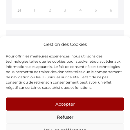
31
1
2
3
4
5
6
Ne ratez rien !
Gestion des Cookies
Inscrivez-vous à notre
Newsletter >
Pour offrir les meilleures expériences, nous utilisons des
technologies telles que les cookies pour stocker et/ou accéder aux
informations des appareils. Le fait de consentir à ces technologies
nous permettra de traiter des données telles que le comportement
de navigation ou les ID uniques sur ce site. Le fait de ne pas
consentir ou de retirer son consentement peut avoir un effet
Notre page Facebook
négatif sur certaines caractéristiques et fonctions.
F
Accepter
a
Refuser
c