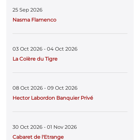
b
r
A
25 Sep 2026
o
p
Nasma Flamenco
o
p
k
03 Oct 2026 - 04 Oct 2026
La Colère du Tigre
08 Oct 2026 - 09 Oct 2026
Hector Labordon Banquier Privé
30 Oct 2026 - 01 Nov 2026
Cabaret de l'Etrange