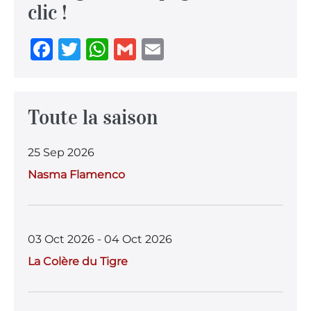
clic !
F
T
W
G
E
a
w
h
m
m
c
it
at
ai
ai
e
te
s
l
l
Toute la saison
b
r
A
25 Sep 2026
o
p
Nasma Flamenco
o
p
k
03 Oct 2026 - 04 Oct 2026
La Colère du Tigre