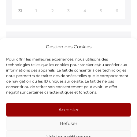
31
1
2
3
4
5
6
Ne ratez rien !
Gestion des Cookies
Inscrivez-vous à notre
Newsletter >
Pour offrir les meilleures expériences, nous utilisons des
technologies telles que les cookies pour stocker et/ou accéder aux
informations des appareils. Le fait de consentir à ces technologies
nous permettra de traiter des données telles que le comportement
de navigation ou les ID uniques sur ce site. Le fait de ne pas
consentir ou de retirer son consentement peut avoir un effet
Notre page Facebook
négatif sur certaines caractéristiques et fonctions.
F
Accepter
a
Refuser
c