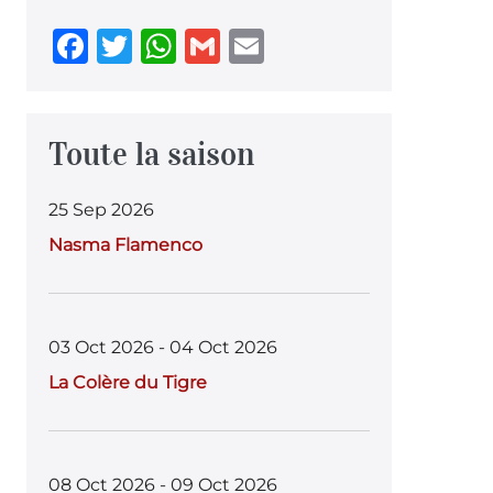
F
T
W
G
E
a
w
h
m
m
c
it
at
ai
ai
e
te
s
l
l
Toute la saison
b
r
A
25 Sep 2026
o
p
Nasma Flamenco
o
p
k
03 Oct 2026 - 04 Oct 2026
La Colère du Tigre
08 Oct 2026 - 09 Oct 2026