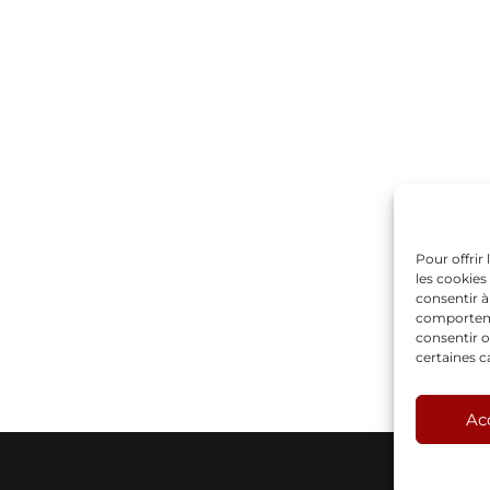
Pour offrir
les cookies
consentir à
comportemen
consentir o
certaines c
Ac