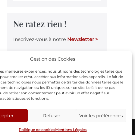
Ne ratez rien !
Inscrivez-vous à notre
Newsletter >
Gestion des Cookies
Notre page Facebook
 les meilleures expériences, nous utilisons des technologies telles que
 pour stocker et/ou accéder aux informations des appareils. Le fait de
 ces technologies nous permettra de traiter des données telles que le
F
t de navigation ou les ID uniques sur ce site. Le fait de ne pas
u de retirer son consentement peut avoir un effet négatif sur
a
aractéristiques et fonctions.
c
e
cepter
Refuser
Voir les préférences
b
© 2005-2026 - Théâtre Oxymore |
Mentions Légales
Politique de cookies
Mentions Légales