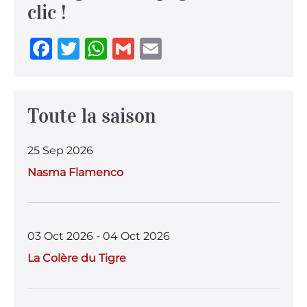
clic !
F
T
W
G
E
a
w
h
m
m
c
it
at
ai
ai
e
te
s
l
l
Toute la saison
b
r
A
25 Sep 2026
o
p
Nasma Flamenco
o
p
k
03 Oct 2026 - 04 Oct 2026
La Colère du Tigre