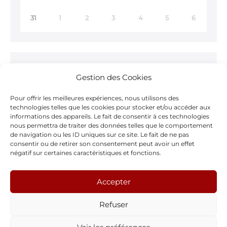
31
1
2
3
4
5
6
Ne ratez rien !
Gestion des Cookies
Inscrivez-vous à notre
Newsletter >
Pour offrir les meilleures expériences, nous utilisons des
technologies telles que les cookies pour stocker et/ou accéder aux
informations des appareils. Le fait de consentir à ces technologies
nous permettra de traiter des données telles que le comportement
de navigation ou les ID uniques sur ce site. Le fait de ne pas
consentir ou de retirer son consentement peut avoir un effet
Notre page Facebook
négatif sur certaines caractéristiques et fonctions.
F
Accepter
a
Refuser
c