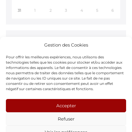
31
1
2
3
4
5
6
Ne ratez rien !
Gestion des Cookies
Inscrivez-vous à notre
Newsletter >
Pour offrir les meilleures expériences, nous utilisons des
technologies telles que les cookies pour stocker et/ou accéder aux
informations des appareils. Le fait de consentir à ces technologies
nous permettra de traiter des données telles que le comportement
de navigation ou les ID uniques sur ce site. Le fait de ne pas
consentir ou de retirer son consentement peut avoir un effet
Notre page Facebook
négatif sur certaines caractéristiques et fonctions.
F
Accepter
a
Refuser
c