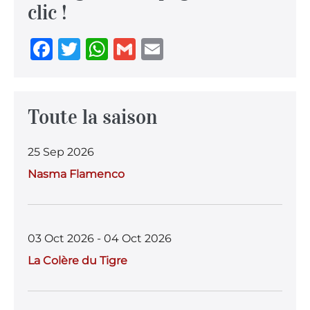
clic !
F
T
W
G
E
a
w
h
m
m
c
it
at
ai
ai
e
te
s
l
l
Toute la saison
b
r
A
25 Sep 2026
o
p
Nasma Flamenco
o
p
k
03 Oct 2026 - 04 Oct 2026
La Colère du Tigre