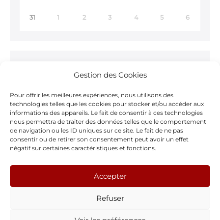
31
1
2
3
4
5
6
Ne ratez rien !
Gestion des Cookies
Inscrivez-vous à notre
Newsletter >
Pour offrir les meilleures expériences, nous utilisons des
technologies telles que les cookies pour stocker et/ou accéder aux
informations des appareils. Le fait de consentir à ces technologies
nous permettra de traiter des données telles que le comportement
de navigation ou les ID uniques sur ce site. Le fait de ne pas
consentir ou de retirer son consentement peut avoir un effet
Notre page Facebook
négatif sur certaines caractéristiques et fonctions.
F
Accepter
a
Refuser
c