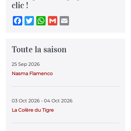
clic !
F
T
W
G
E
a
w
h
m
m
c
it
at
ai
ai
e
te
s
l
l
Toute la saison
b
r
A
25 Sep 2026
o
p
Nasma Flamenco
o
p
k
03 Oct 2026 - 04 Oct 2026
La Colère du Tigre