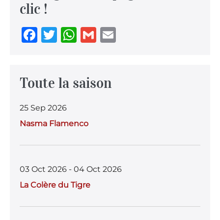
clic !
F
T
W
G
E
a
w
h
m
m
c
it
at
ai
ai
e
te
s
l
l
Toute la saison
b
r
A
25 Sep 2026
o
p
Nasma Flamenco
o
p
k
03 Oct 2026 - 04 Oct 2026
La Colère du Tigre