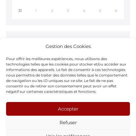
31
1
2
3
4
5
6
Ne ratez rien !
Gestion des Cookies
Inscrivez-vous à notre
Newsletter >
Pour offrir les meilleures expériences, nous utilisons des
technologies telles que les cookies pour stocker et/ou accéder aux
informations des appareils. Le fait de consentir à ces technologies
nous permettra de traiter des données telles que le comportement
de navigation ou les ID uniques sur ce site. Le fait de ne pas
consentir ou de retirer son consentement peut avoir un effet
Notre page Facebook
négatif sur certaines caractéristiques et fonctions.
F
Accepter
a
Refuser
c