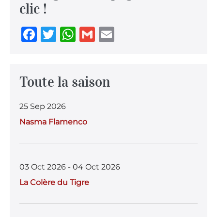
clic !
F
T
W
G
E
a
w
h
m
m
c
it
at
ai
ai
e
te
s
l
l
Toute la saison
b
r
A
25 Sep 2026
o
p
Nasma Flamenco
o
p
k
03 Oct 2026 - 04 Oct 2026
La Colère du Tigre