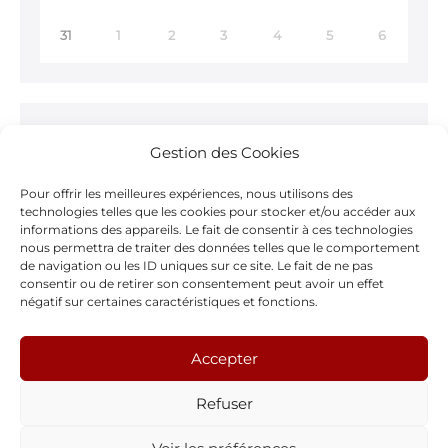
31
1
2
3
4
5
6
Ne ratez rien !
Gestion des Cookies
Inscrivez-vous à notre
Newsletter >
Pour offrir les meilleures expériences, nous utilisons des
technologies telles que les cookies pour stocker et/ou accéder aux
informations des appareils. Le fait de consentir à ces technologies
nous permettra de traiter des données telles que le comportement
de navigation ou les ID uniques sur ce site. Le fait de ne pas
consentir ou de retirer son consentement peut avoir un effet
Notre page Facebook
négatif sur certaines caractéristiques et fonctions.
F
Accepter
a
Refuser
c