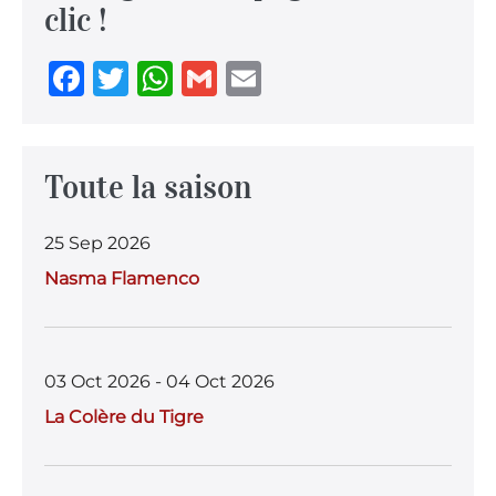
clic !
F
T
W
G
E
a
w
h
m
m
c
it
at
ai
ai
e
te
s
l
l
Toute la saison
b
r
A
25 Sep 2026
o
p
Nasma Flamenco
o
p
k
03 Oct 2026 - 04 Oct 2026
La Colère du Tigre