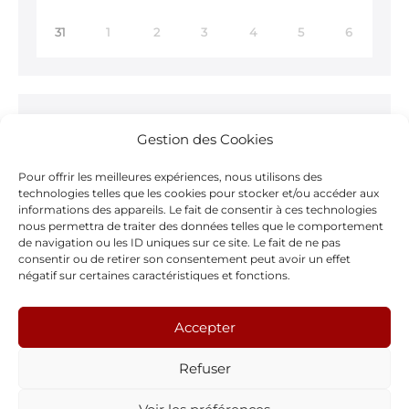
31
1
2
3
4
5
6
Ne ratez rien !
Gestion des Cookies
Inscrivez-vous à notre
Newsletter >
Pour offrir les meilleures expériences, nous utilisons des
technologies telles que les cookies pour stocker et/ou accéder aux
informations des appareils. Le fait de consentir à ces technologies
nous permettra de traiter des données telles que le comportement
de navigation ou les ID uniques sur ce site. Le fait de ne pas
consentir ou de retirer son consentement peut avoir un effet
Notre page Facebook
négatif sur certaines caractéristiques et fonctions.
F
Accepter
a
Refuser
c