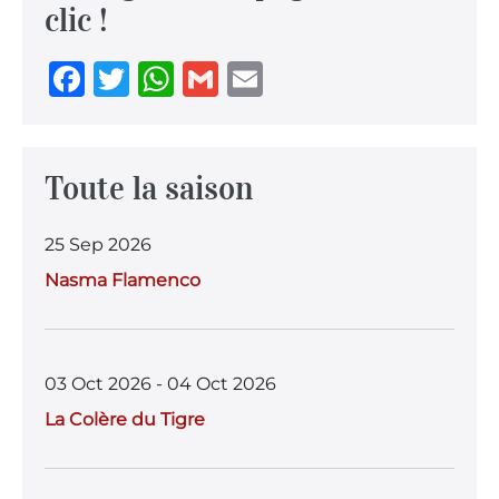
clic !
F
T
W
G
E
a
w
h
m
m
c
it
at
ai
ai
e
te
s
l
l
Toute la saison
b
r
A
25 Sep 2026
o
p
Nasma Flamenco
o
p
k
03 Oct 2026 - 04 Oct 2026
La Colère du Tigre