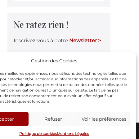
Ne ratez rien !
Inscrivez-vous à notre
Newsletter >
Gestion des Cookies
Notre page Facebook
 les meilleures expériences, nous utilisons des technologies telles que
 pour stocker et/ou accéder aux informations des appareils. Le fait de
 ces technologies nous permettra de traiter des données telles que le
F
t de navigation ou les ID uniques sur ce site. Le fait de ne pas
u de retirer son consentement peut avoir un effet négatif sur
a
aractéristiques et fonctions.
c
e
cepter
Refuser
Voir les préférences
b
© 2005-2026 - Théâtre Oxymore |
Mentions Légales
Politique de cookies
Mentions Légales