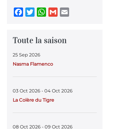
F
T
W
G
E
a
w
h
m
m
c
it
at
ai
ai
e
te
s
l
l
Toute la saison
b
r
A
25 Sep 2026
o
p
Nasma Flamenco
o
p
k
03 Oct 2026 - 04 Oct 2026
La Colère du Tigre
08 Oct 2026 - 09 Oct 2026