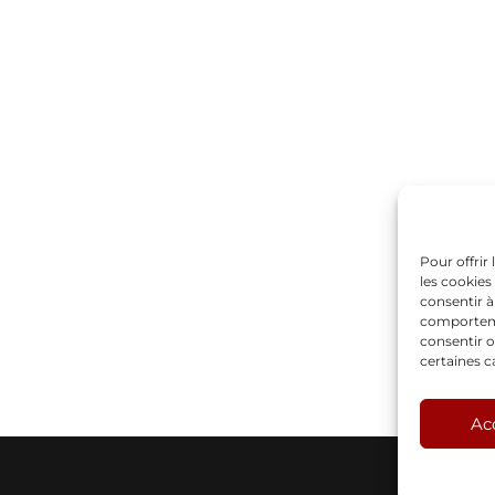
Pour offrir
les cookies
consentir à
comportemen
consentir o
certaines c
Ac