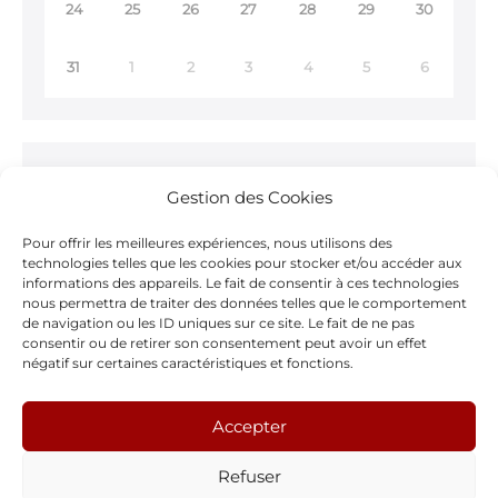
24
25
26
27
28
29
30
31
1
2
3
4
5
6
Ne ratez rien !
Gestion des Cookies
Inscrivez-vous à notre
Newsletter >
Pour offrir les meilleures expériences, nous utilisons des
technologies telles que les cookies pour stocker et/ou accéder aux
informations des appareils. Le fait de consentir à ces technologies
nous permettra de traiter des données telles que le comportement
de navigation ou les ID uniques sur ce site. Le fait de ne pas
consentir ou de retirer son consentement peut avoir un effet
Notre page Facebook
négatif sur certaines caractéristiques et fonctions.
F
Accepter
a
Refuser
c