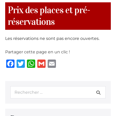
Prix des places et pré-
réservations
Les réservations ne sont pas encore ouvertes.
Partager cette page en un clic !
F
T
W
G
E
a
w
h
m
m
c
it
at
ai
ai
e
te
s
l
l
b
r
A
o
p
o
p