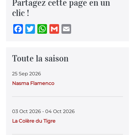
Partagez cette page en un
k
clic !
F
T
W
G
E
a
w
h
m
m
c
it
at
ai
ai
e
te
s
l
l
Toute la saison
b
r
A
25 Sep 2026
o
p
Nasma Flamenco
o
p
k
03 Oct 2026 - 04 Oct 2026
La Colère du Tigre