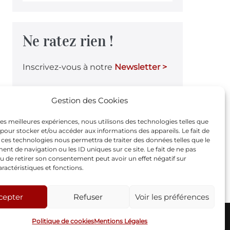
Ne ratez rien !
Inscrivez-vous à notre
Newsletter >
Gestion des Cookies
Notre page Facebook
 les meilleures expériences, nous utilisons des technologies telles que
 pour stocker et/ou accéder aux informations des appareils. Le fait de
 ces technologies nous permettra de traiter des données telles que le
F
t de navigation ou les ID uniques sur ce site. Le fait de ne pas
u de retirer son consentement peut avoir un effet négatif sur
a
aractéristiques et fonctions.
c
e
cepter
Refuser
Voir les préférences
b
© 2005-2026 - Théâtre Oxymore |
Mentions Légales
Politique de cookies
Mentions Légales