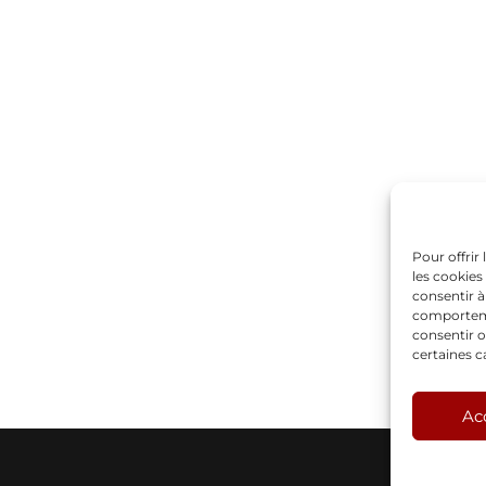
Pour offrir
les cookies
consentir à
comportemen
consentir o
certaines c
Ac