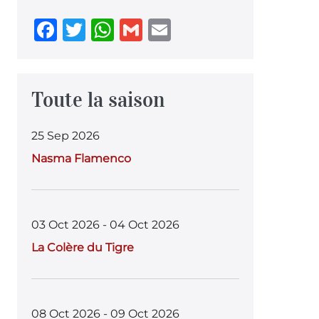
F
T
W
G
E
a
w
h
m
m
c
it
at
ai
ai
e
te
s
l
l
Toute la saison
b
r
A
25 Sep 2026
o
p
Nasma Flamenco
o
p
k
03 Oct 2026 - 04 Oct 2026
La Colère du Tigre
08 Oct 2026 - 09 Oct 2026