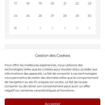
17
18
19
20
21
22
23
24
25
26
27
28
29
30
31
1
2
3
4
5
6
Ne ratez rien !
Gestion des Cookies
Inscrivez-vous à notre
Newsletter >
Pour offrir les meilleures expériences, nous utilisons des
technologies telles que les cookies pour stocker et/ou accéder aux
informations des appareils. Le fait de consentir à ces technologies
nous permettra de traiter des données telles que le comportement
de navigation ou les ID uniques sur ce site. Le fait de ne pas
consentir ou de retirer son consentement peut avoir un effet
Notre page Facebook
négatif sur certaines caractéristiques et fonctions.
F
Accepter