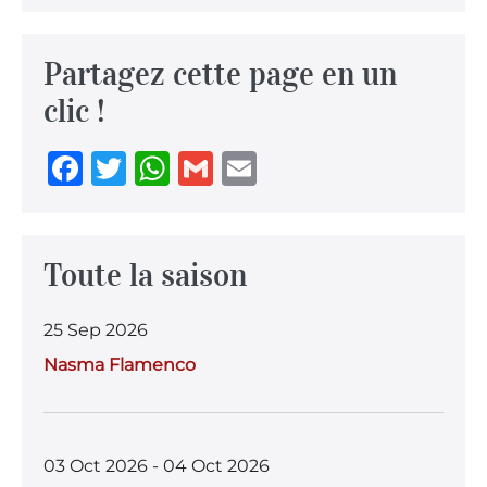
Partagez cette page en un
clic !
F
T
W
G
E
a
w
h
m
m
c
it
at
ai
ai
e
te
s
l
l
Toute la saison
b
r
A
25 Sep 2026
o
p
Nasma Flamenco
o
p
k
03 Oct 2026 - 04 Oct 2026