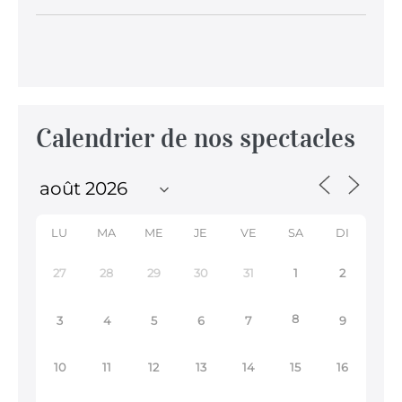
Calendrier de nos spectacles
LU
MA
ME
JE
VE
SA
DI
27
28
29
30
31
1
2
8
3
4
5
6
7
9
10
11
12
13
14
15
16