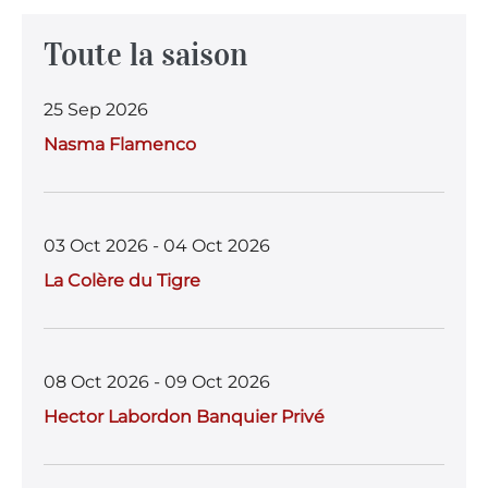
c
it
at
ai
ai
e
te
s
l
l
Toute la saison
b
r
A
25 Sep 2026
o
p
Nasma Flamenco
o
p
k
03 Oct 2026 - 04 Oct 2026
La Colère du Tigre
08 Oct 2026 - 09 Oct 2026
Hector Labordon Banquier Privé