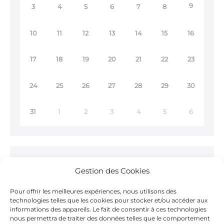
9
3
4
5
6
7
8
10
11
12
13
14
15
16
17
18
19
20
21
22
23
24
25
26
27
28
29
30
31
1
2
3
4
5
6
Ne ratez rien !
Gestion des Cookies
Inscrivez-vous à notre
Newsletter >
Pour offrir les meilleures expériences, nous utilisons des
technologies telles que les cookies pour stocker et/ou accéder aux
informations des appareils. Le fait de consentir à ces technologies
nous permettra de traiter des données telles que le comportement