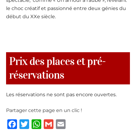
spectacle; comme « Un amour à l’aube », révélant
le choc créatif et passionné entre deux génies du
début du XXe siècle.
Prix des places et pré-
réservations
Les réservations ne sont pas encore ouvertes.
Partager cette page en un clic !
F
T
W
G
E
a
w
h
m
m